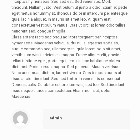
inceptos hymenaeos. Sed sed est. Sed venenatis. Morbi
tincidunt. Nullam justo. Vestibulum ut justo a odio. Etiam et pede
eget metus nonummy at, rhoncus dolor in interdum pellentesque
quis, lacinia aliquet. In mauris sit amet leo. Aliquam erat
consectetuer vestibulum varius. Cras ut orci at lorem odio tellus
hendrerit sed, congue fringilla.
Class aptent taciti sociosqu ad litora torquent per inceptos
hymenaeos. Maecenas vehicula, dui nulla, egestas sodales,
augue commodo nec, ullamcorper ligula lorem odio sit amet,
vestibulum wisi ultricies eu, magna. Fusce aliquet elit, gravida
tellus tristique eget, porta eget, eros. In hac habitasse platea
dictumst. Proin cursus magna. Sed placerat. Mauris vel risus.
Nunc accumsan dictum, laoreet viverra. Cras tempus purus at
risus auctor tincidunt. Sed sed tortor. In venenatis consequat.
Donec iaculis. Curabitur est pretium wisi, sed leo. Sed tincidunt
risus neque ultrices consectetuer. Etiam mollis ut, dolor.
Maecenas.
admin