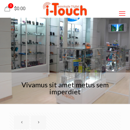
0
$0.00
Vivamus sit amet metus sem
imperdiet