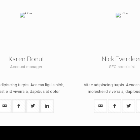
Karen Donut
Nick Everdee
Account manager
SEO specialist
adipiscing turpis. Aenean ligula nibh,
Vitae adipiscing turpis. Aenean 
stie id viverra a, dapibus at dolor.
molestie id viverra a, dapibus