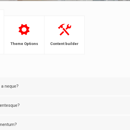
Theme Options
Content builder
t a neque?
llentesque?
lementum?