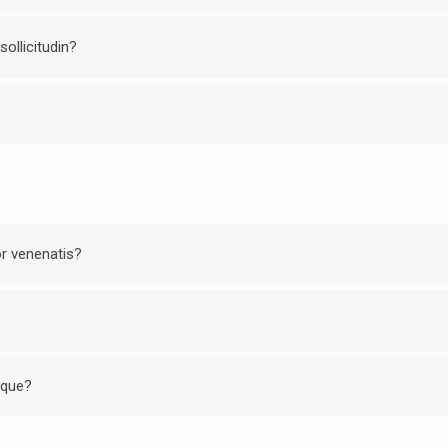
sollicitudin?
or venenatis?
esque?