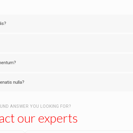
lis?
ementum?
enatis nulla?
OUND ANSWER YOU LOOKING FOR?
ct our experts