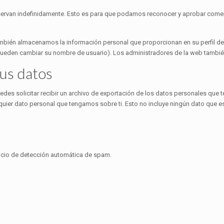
nservan indefinidamente. Esto es para que podamos reconocer y aprobar come
también almacenamos la información personal que proporcionan en su perfil de 
eden cambiar su nombre de usuario). Los administradores de la web también
us datos
edes solicitar recibir un archivo de exportación de los datos personales que 
uier dato personal que tengamos sobre ti. Esto no incluye ningún dato que e
vicio de detección automática de spam.