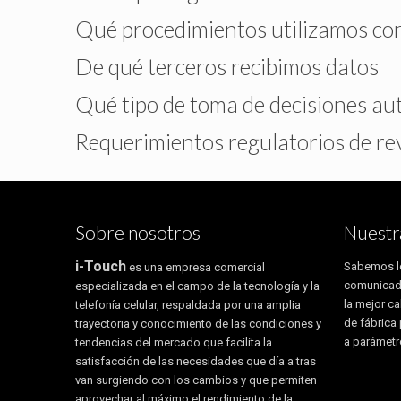
Qué procedimientos utilizamos con
De qué terceros recibimos datos
Qué tipo de toma de decisiones aut
Requerimientos regulatorios de rev
Sobre nosotros
Nuestr
i-Touch
Sabemos lo
es una empresa comercial
comunicad
especializada en el campo de la tecnología y la
la mejor c
telefonía celular, respaldada por una amplia
de fábrica
trayectoria y conocimiento de las condiciones y
a parámetr
tendencias del mercado que facilita la
satisfacción de las necesidades que día a tras
van surgiendo con los cambios y que permiten
aprovechar al máximo el rendimiento de la