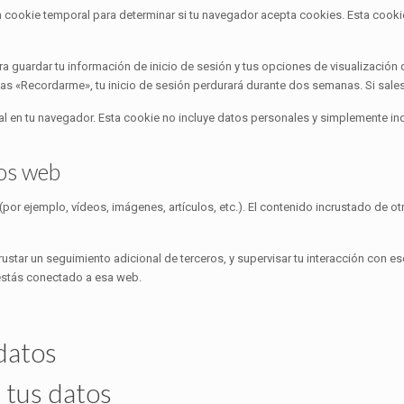
na cookie temporal para determinar si tu navegador acepta cookies. Esta cookie
a guardar tu información de inicio de sesión y tus opciones de visualización d
as «Recordarme», tu inicio de sesión perdurará durante dos semanas. Si sales 
nal en tu navegador. Esta cookie no incluye datos personales y simplemente in
ios web
o (por ejemplo, vídeos, imágenes, artículos, etc.). El contenido incrustado d
crustar un seguimiento adicional de terceros, y supervisar tu interacción con e
 estás conectado a esa web.
datos
tus datos