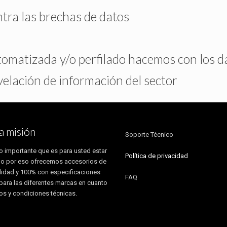
tra las brechas de datos
omatizada y/o perfilado hacemos con los d
elación de información del sector
a misión
Soporte Técnico
 importante que es para usted estar
Política de privacidad
o por eso ofrecemos accesorios de
alidad y 100% con especificaciones
FAQ
 para las diferentes marcas en cuanto
os y condiciones técnicas.