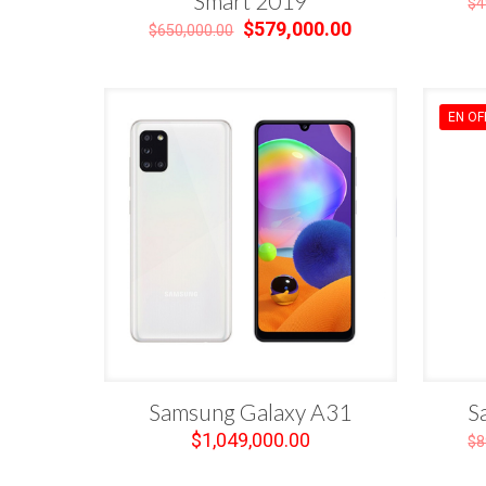
Smart 2019
$
4
El
El
$
579,000.00
$
650,000.00
precio
precio
original
actual
era:
es:
$650,000.00.
$579,000.00.
EN OF
Samsung Galaxy A31
S
$
1,049,000.00
$
8