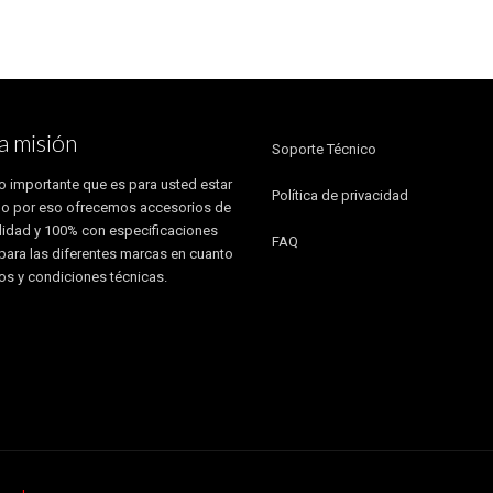
era:
es:
$899,000.00.
$749,900.00.
a misión
Soporte Técnico
 importante que es para usted estar
Política de privacidad
o por eso ofrecemos accesorios de
alidad y 100% con especificaciones
FAQ
 para las diferentes marcas en cuanto
os y condiciones técnicas.