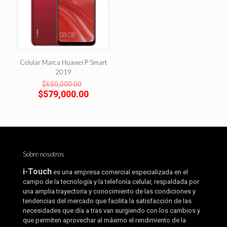
Celular Marca Huawei P Smart
2019
El
$
650,000.00
precio
El
$
579,000.00
original
precio
era:
actual
$650,000.00.
es:
$579,000.00.
Sobre nosotros
i-Touch
es una empresa comercial especializada en el
campo de la tecnología y la telefonía celular, respaldada por
una amplia trayectoria y conocimiento de las condiciones y
tendencias del mercado que facilita la satisfacción de las
necesidades que día a tras van surgiendo con los cambios y
que permiten aprovechar al máximo el rendimiento de la