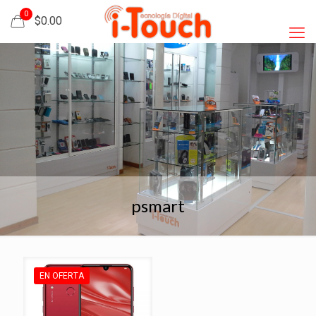
0
$0.00
psmart
EN OFERTA