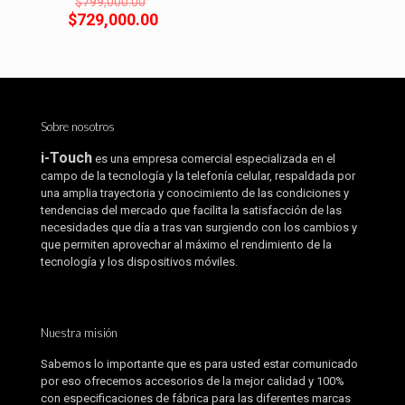
$
799,000.00
precio
El
$
729,000.00
original
precio
era:
actual
$799,000.00.
es:
$729,000.00.
Sobre nosotros
i-Touch
es una empresa comercial especializada en el
campo de la tecnología y la telefonía celular, respaldada por
una amplia trayectoria y conocimiento de las condiciones y
tendencias del mercado que facilita la satisfacción de las
necesidades que día a tras van surgiendo con los cambios y
que permiten aprovechar al máximo el rendimiento de la
tecnología y los dispositivos móviles.
Nuestra misión
Sabemos lo importante que es para usted estar comunicado
por eso ofrecemos accesorios de la mejor calidad y 100%
con especificaciones de fábrica para las diferentes marcas