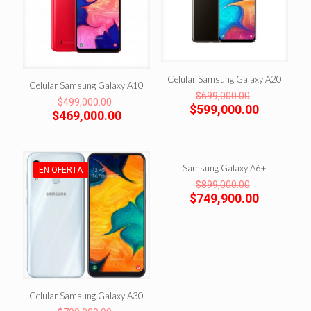
Celular Samsung Galaxy A20
Celular Samsung Galaxy A10
El
$
699,000.00
El
$
499,000.00
precio
El
$
599,000.00
precio
El
$
469,000.00
original
precio
original
precio
era:
actual
era:
actual
$699,000.0
es:
$499,000.00.
es:
$599,000
$469,000.00.
Samsung Galaxy A6+
EN OFERTA
EN OFERTA
El
$
899,000.00
precio
El
$
749,900.00
original
precio
era:
actual
$899,000.0
es:
$749,900
Celular Samsung Galaxy A30
El